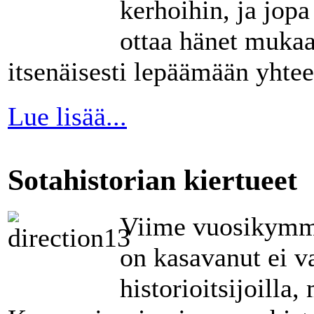
kerhoihin, ja jopa
ottaa hänet mukaas
itsenäisesti lepäämään yhte
Lue lisää...
Sotahistorian kiertueet
Viime vuosikymme
on kasavanut ei v
historioitsijoilla,