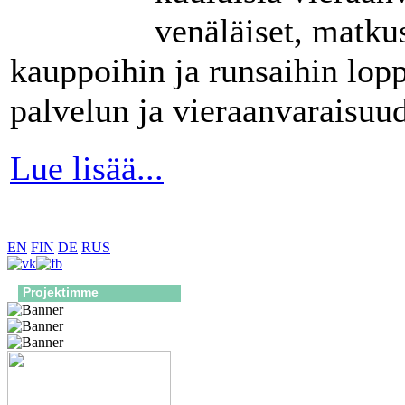
venäläiset, matk
kauppoihin ja runsaihin lo
palvelun ja vieraanvaraisuud
Lue lisää...
EN
FIN
DE
RUS
Projektimme