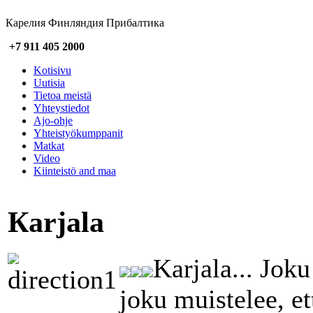
Карелия Финляндия Прибалтика
+7 911 405 2000
Kotisivu
Uutisia
Tietoa meistä
Yhteystiedot
Ajo-ohje
Yhteistyökumppanit
Matkat
Video
Kiinteistö and maa
Кarjala
Karjala... Joku
joku muistelee, e