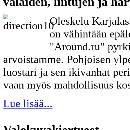
valaiden, lintujen ja ha
Oleskelu Karjalas
on vähintään epäl
"Around.ru" pyrk
arvoistamme. Pohjoisen ylpey
luostari ja sen ikivanhat peri
vaan myös mahdollisuus kos
Lue lisää...
Valokuvakiertueet