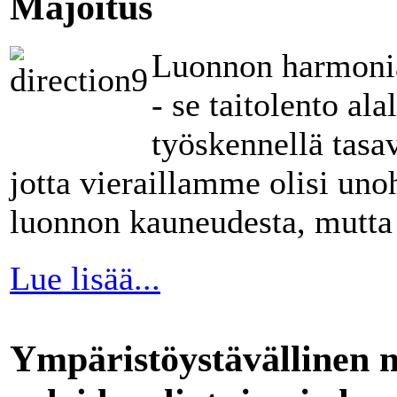
Majoitus
Luonnon harmonia 
- se taitolento a
työskennellä tasa
jotta vieraillamme olisi un
luonnon kauneudesta, mutt
Lue lisää...
Ympäristöystävällinen m