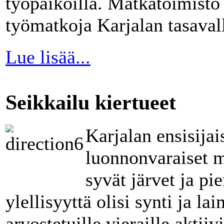
työpaikoilla. Matkatoimisto
työmatkoja Karjalan tasavall
Lue lisää...
Seikkailu kiertueet
Karjalan ensisijai
luonnonvaraiset me
syvät järvet ja p
ylellisyyttä olisi synti ja l
arvostetuille vieraille aktiiv