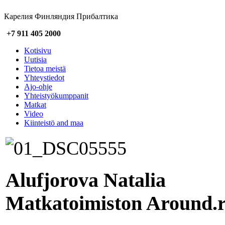
Карелия Финляндия Прибалтика
+7 911 405 2000
Kotisivu
Uutisia
Tietoa meistä
Yhteystiedot
Ajo-ohje
Yhteistyökumppanit
Matkat
Video
Kiinteistö and maa
Alufjorova Natalia
Matkatoimiston Around.r