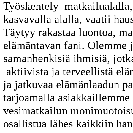
Työskentely matkailualalla,
kasvavalla alalla, vaatii hau
Täytyy rakastaa luontoa, mat
elämäntavan fani. Olemme 
samanhenkisiä ihmisiä, jotk
aktiivista ja terveellistä e
ja jatkuvaa elämänlaadun pa
tarjoamalla asiakkaillemme k
vesimatkailun monimuotoisu
osallistua lähes kaikkiin h