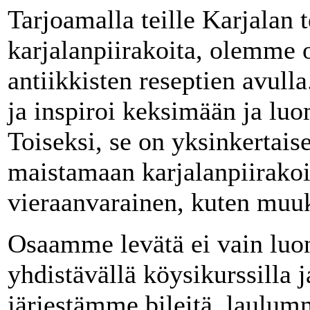
Tarjoamalla teille Karjalan 
karjalanpiirakoita, olemme o
antiikkisten reseptien avull
ja inspiroi keksimään ja lu
Toiseksi, se on yksinkertais
maistamaan karjalanpiirako
vieraanvarainen, kuten muu
Osaamme levätä ei vain luon
yhdistävällä köysikurssilla j
järjestämme bileitä, laulu