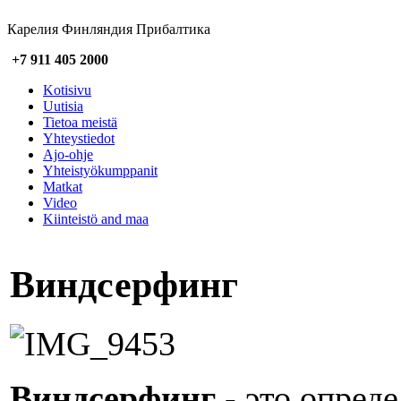
Карелия Финляндия Прибалтика
+7 911 405 2000
Kotisivu
Uutisia
Tietoa meistä
Yhteystiedot
Ajo-ohje
Yhteistyökumppanit
Matkat
Video
Kiinteistö and maa
Виндсерфинг
Виндсерфинг
- это опред