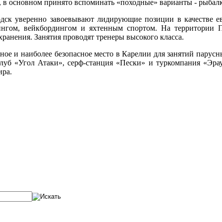
не, в основном принято вспоминать «походные» варианты - рыбал
водск уверенно завоевывают лидирующие позиции в качестве е
ингом, вейкбордингом и яхтенным спортом. На территории П
хранения. Занятия проводят тренеры высокого класса.
ное и наиболее безопасное место в Карелии для занятий парусны
клуб «Угол Атаки», серф-станция «Пески» и туркомпания «Эрау
ира.