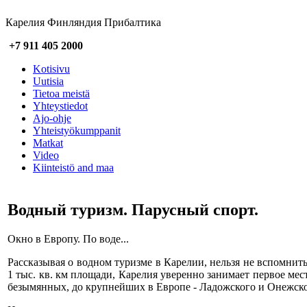
Карелия Финляндия Прибалтика
+7 911 405 2000
Kotisivu
Uutisia
Tietoa meistä
Yhteystiedot
Ajo-ohje
Yhteistyökumppanit
Matkat
Video
Kiinteistö and maa
Водный туризм. Парусный спорт.
Окно в Европу. По воде...
Рассказывая о водном туризме в Карелии, нельзя не вспомнит
1 тыс. кв. км площади, Карелия уверенно занимает первое мес
безымянных, до крупнейших в Европе - Ладожского и Онежског