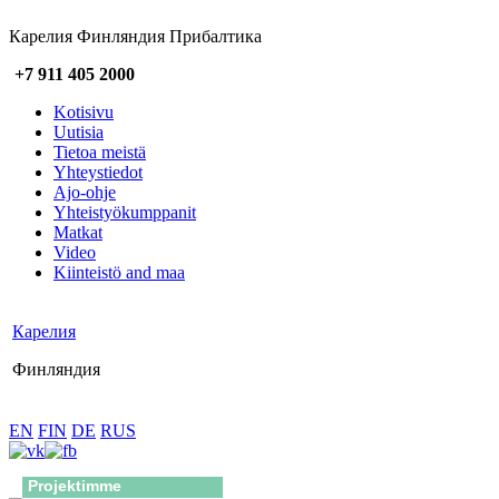
Карелия Финляндия Прибалтика
+7 911 405 2000
Kotisivu
Uutisia
Tietoa meistä
Yhteystiedot
Ajo-ohje
Yhteistyökumppanit
Matkat
Video
Kiinteistö and maa
Карелия
Финляндия
EN
FIN
DE
RUS
Projektimme