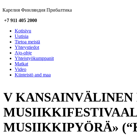
Карелия Финляндия Прибалтика
+7 911 405 2000
Kotisivu
Uutisia
Tietoa meistä
Yhteystiedot
Ajo-ohje
Yhteistyökumppanit
Matkat
Video
Kiinteistö and maa
V KANSAINVÄLINEN
MUSIIKKIFESTIVAA
MUSIIKKIPYÖRÄ» (