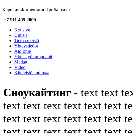
Карелия Финляндия Прибалтика
+7 911 405 2000
Kotisivu
Uutisia
Tietoa meistä
Yhteystiedot
Ajo-ohje
Yhteistyökumppanit
Matkat
Video
Kiinteistö and maa
Сноукайтинг
- text text te
text text text text text text te
text text text text text text te
text text text text text text te